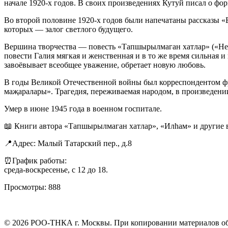
начале 1920-х годов. В своих произведениях Кутуй писал о фо
Во второй половине 1920-х годов были напечатаны рассказы «
которых — залог светлого будущего.
Вершина творчества — повесть «Тапшырылмаган хатлар» («Неот
повести Галия мягкая и женственная и в то же время сильная и
завоёвывает всеобщее уважение, обретает новую любовь.
В годы Великой Отечественной войны был корреспондентом фр
маҗаралары». Трагедия, переживаемая народом, в произведении
Умер в июне 1945 года в военном госпитале.
📖 Книги автора «Тапшырылмаган хатлар», «Илһам» и другие вы
📍Адрес: Малый Татарский пер., д.8
⏰График работы:
среда-воскресенье, с 12 до 18.
Просмотры:
888
©
2026
РОО-ТНКА г. Москвы. При копировании материалов обяз