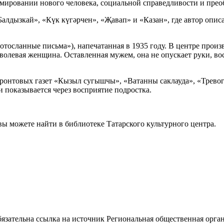
рмировании нового человека, социальной справедливости и прео
Балдызкай», «Күк күгәрчен», «Җавап» и «Казан», где автор опи
осланные письма»), напечатанная в 1935 году. В центре произ
 волевая женщина. Оставленная мужем, она не опускает руки, во
онтовых газет «Кызыл сугышчы», «Ватанны саклауда», «Тревога
 показывается через восприятие подростка.
 можете найти в библиотеке Татарского культурного центра.
ательна ссылка на источник Региональная общественная орган