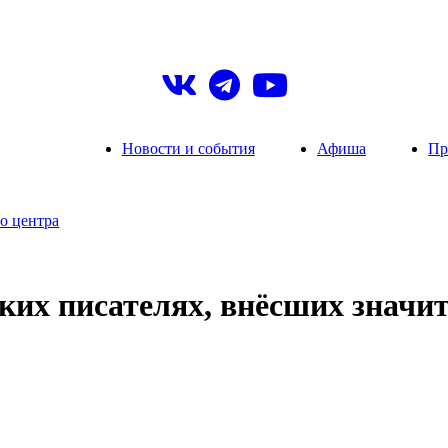
Новости и события
Афиша
Пр
о центра
ких писателях, внёсших значи