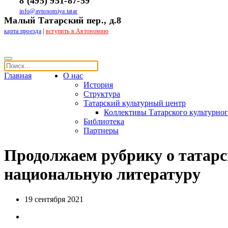
8 (495) 951-87-59
info@avtonomiya.tatar
Малый Татарский пер., д.8
карта проезда
|
вступить в Автономию
Главная
О нас
История
Структура
Татарский культурный центр
Коллективы Татарского культурног
Библиотека
Партнеры
Продолжаем рубрику о татарс
национальную литературу
19 сентября 2021