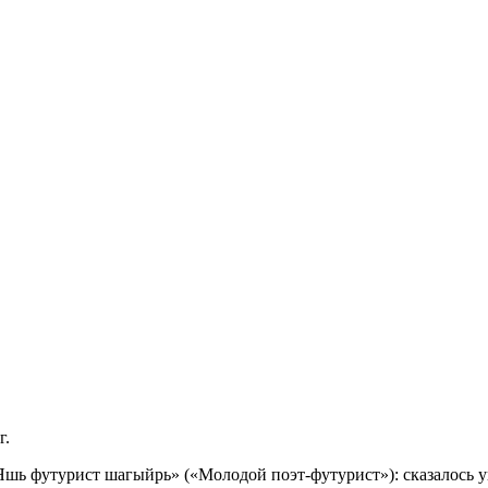
г.
шь футурист шагыйрь» («Молодой поэт-футурист»): сказалось 