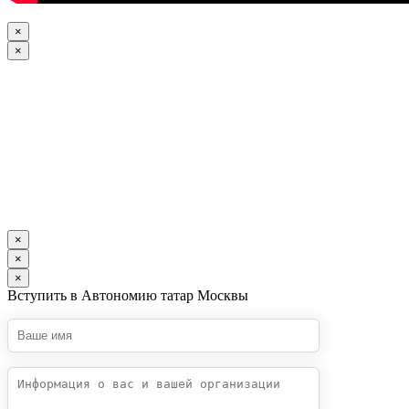
×
×
×
×
×
Вступить в Автономию татар Москвы