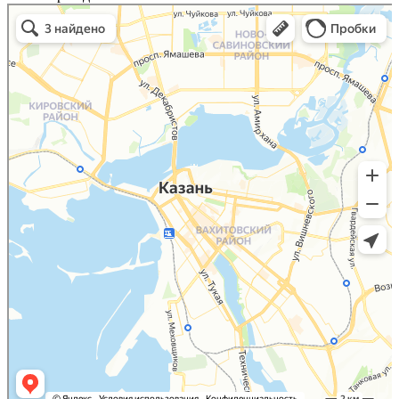
Казань
Малый Татарский переулок, 8 на карте Москвы, ближайшее метро Новокузнецкая —
Яндекс.Карты