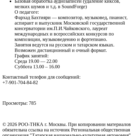
Базовая обработка аудиозаписей (удаление киксов,
мелких шумов и т.д. в SoundForge)
О педагоге:
Фархад Бахтияри — композитор, музыковед, пианист,
аспирант и выпускник Московской государственной
консерватории им.П.И.Чайковского, лауреат
международных и всероссийских конкурсов по
композиции, музыковедению и фортепиано.
Занятия ведутся на русском и татарском языках.
Возможен дистанционный и очный формат.
График занятий:
Среда 19.00 — 22.00
Суббота 13.00 – 16.00
Контактный телефон для сообщений:
+7-901-704-84-82
Просмотры:
785
©
2026
РОО-ТНКА г. Москвы. При копировании материалов
обязательна ссылка на источник Региональная общественная
организация "Татарская национально-культурная автономия"