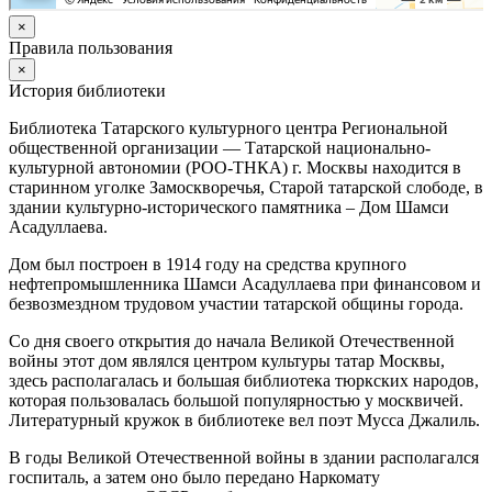
×
Правила пользования
×
История библиотеки
Библиотека Татарского культурного центра Региональной
общественной организации — Татарской национально-
культурной автономии (РОО-ТНКА) г. Москвы находится в
старинном уголке Замоскворечья, Старой татарской слободе, в
здании культурно-исторического памятника – Дом Шамси
Асадуллаева.
Дом был построен в 1914 году на средства крупного
нефтепромышленника Шамси Асадуллаева при финансовом и
безвозмездном трудовом участии татарской общины города.
Со дня своего открытия до начала Великой Отечественной
войны этот дом являлся центром культуры татар Москвы,
здесь располагалась и большая библиотека тюркских народов,
которая пользовалась большой популярностью у москвичей.
Литературный кружок в библиотеке вел поэт Мусса Джалиль.
В годы Великой Отечественной войны в здании располагался
госпиталь, а затем оно было передано Наркомату