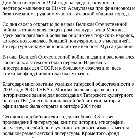
Дом был построен в 1914 году на средства крупного
нефтепромышленника Шамси Асадуллаева при финансовом и
безвозмездном трудовом участии татарской общины города.
Со дня своего открытия до начала Великой Отечественной
войны этот дом являлся центром культуры татар Москвы,
здесь располагалась и большая библиотека тюркских народов,
которая пользовалась большой популярностью у москвичей.
Литературный кружок в библиотеке вел поэт Мусса Джалиль.
В годы Великой Отечественной войны в здании располагался
госпиталь, а затем оно было передано Наркомату
иностранных дел СССР, и к большому сожалению, весь
книжный фонд библиотеки был утрачен.
Благодаря многолетним усилиям татарской общественности в
2003 году РОО-ТНКА г. Москвы было возвращено это
историческое здание для воссоздания Татарского культурного
центра (ТКЦ) и его национальной библиотеки, которая
официально была открыта в октябре 2004 года.
Сегодня фонд библиотеки содержит более 3,8 тысяч
произведений литературы, книг по истории, этнографии,
искусству, пособий по изучению татарского языка. Имеется
большой раздел детской литературы. Кроме того, фонд