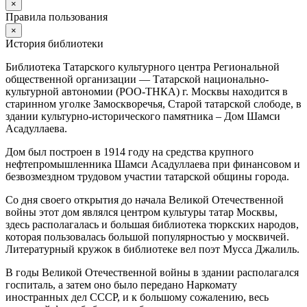
×
Правила пользования
×
История библиотеки
Библиотека Татарского культурного центра Региональной
общественной организации — Татарской национально-
культурной автономии (РОО-ТНКА) г. Москвы находится в
старинном уголке Замоскворечья, Старой татарской слободе, в
здании культурно-исторического памятника – Дом Шамси
Асадуллаева.
Дом был построен в 1914 году на средства крупного
нефтепромышленника Шамси Асадуллаева при финансовом и
безвозмездном трудовом участии татарской общины города.
Со дня своего открытия до начала Великой Отечественной
войны этот дом являлся центром культуры татар Москвы,
здесь располагалась и большая библиотека тюркских народов,
которая пользовалась большой популярностью у москвичей.
Литературный кружок в библиотеке вел поэт Мусса Джалиль.
В годы Великой Отечественной войны в здании располагался
госпиталь, а затем оно было передано Наркомату
иностранных дел СССР, и к большому сожалению, весь