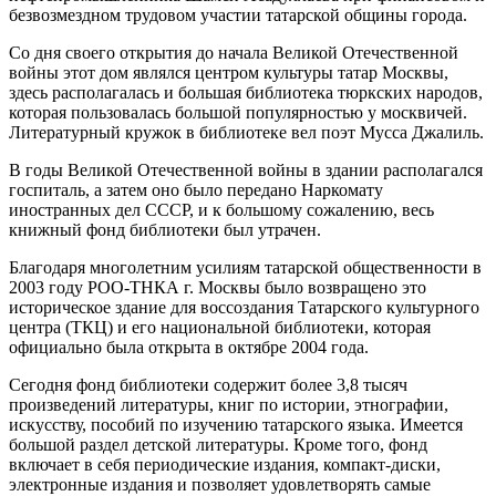
безвозмездном трудовом участии татарской общины города.
Со дня своего открытия до начала Великой Отечественной
войны этот дом являлся центром культуры татар Москвы,
здесь располагалась и большая библиотека тюркских народов,
которая пользовалась большой популярностью у москвичей.
Литературный кружок в библиотеке вел поэт Мусса Джалиль.
В годы Великой Отечественной войны в здании располагался
госпиталь, а затем оно было передано Наркомату
иностранных дел СССР, и к большому сожалению, весь
книжный фонд библиотеки был утрачен.
Благодаря многолетним усилиям татарской общественности в
2003 году РОО-ТНКА г. Москвы было возвращено это
историческое здание для воссоздания Татарского культурного
центра (ТКЦ) и его национальной библиотеки, которая
официально была открыта в октябре 2004 года.
Сегодня фонд библиотеки содержит более 3,8 тысяч
произведений литературы, книг по истории, этнографии,
искусству, пособий по изучению татарского языка. Имеется
большой раздел детской литературы. Кроме того, фонд
включает в себя периодические издания, компакт-диски,
электронные издания и позволяет удовлетворять самые