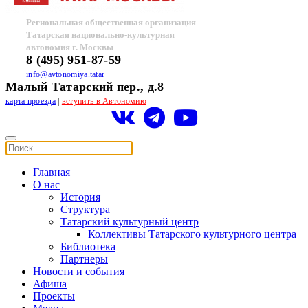
Региональная общественная организация
Татарская национально-культурная
автономия г. Москвы
8 (495) 951-87-59
info@avtonomiya.tatar
Малый Татарский пер., д.8
карта проезда
|
вступить в Автономию
Главная
О нас
История
Структура
Татарский культурный центр
Коллективы Татарского культурного центра
Библиотека
Партнеры
Новости и события
Афиша
Проекты