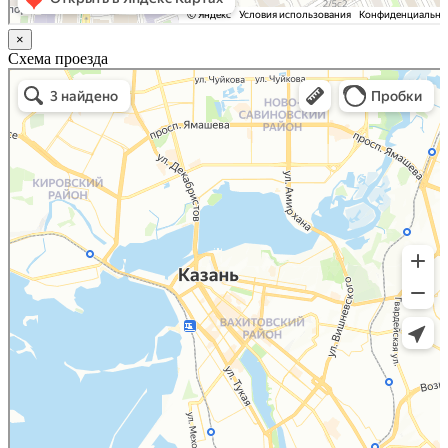
×
Схема проезда
Казань
Малый Татарский переулок, 8 на карте Москвы, ближайшее метро Новокузнецкая —
Яндекс.Карты