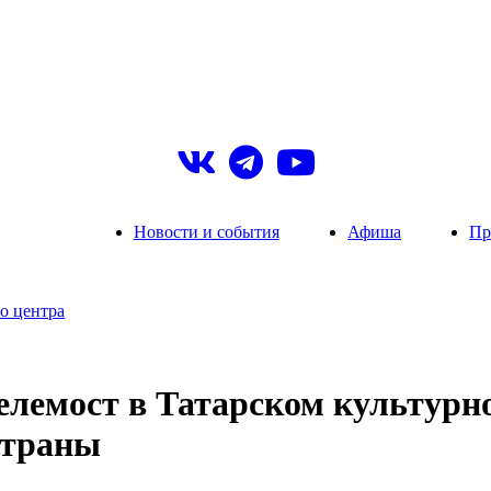
Новости и события
Афиша
Пр
о центра
елемост в Татарском культур
 страны