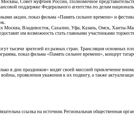
. Москвы, Совет муфтиев России, Полномочное представительст
ансовой поддержке Федерального агентства по делам националь
ками акции, показ фильма «Память сильнее времени» и фестива
ик.
ых Москва, Владивосток, Сахалин, Уфа, Казань, Омск, Ханты-
предоставят им возможность стать главными участниками торже
гут тысячи зрителей из разных стран. Трансляция основных пл
ограмма, показ фильма «Память сильнее времени», концерт тата
лько в дни праздников» видят своей миссией привлечение вним
войны, проявления уважения к их подвигу, а также актуализац
ательна ссылка на источник Региональная общественная орган