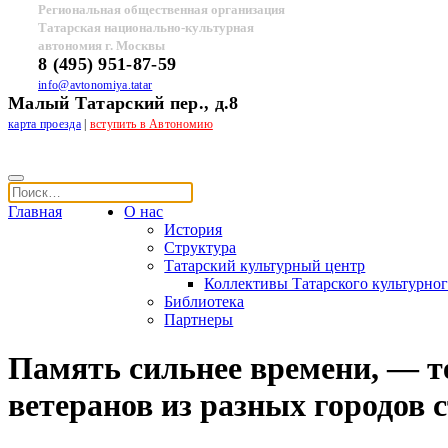
Региональная общественная организация
Татарская национально-культурная
автономия г. Москвы
8 (495) 951-87-59
info@avtonomiya.tatar
Малый Татарский пер., д.8
карта проезда
|
вступить в Автономию
Главная
О нас
История
Структура
Татарский культурный центр
Коллективы Татарского культурног
Библиотека
Партнеры
Память сильнее времени, — т
ветеранов из разных городов