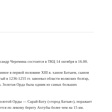
андр Черемина состоится в ТКЦ 14 октября в 16.00.
нное в первой половине XIII в. ханом Батыем, сыном
ый в 1236-1255 гг. завоевал области волжских болгар,
в. Золотая Орда была одним из самых больших
Золотой Орды — Сарай-Бату («город Батыя»), поражает
ется по левому берегу Ахтубы более чем на 15 км.