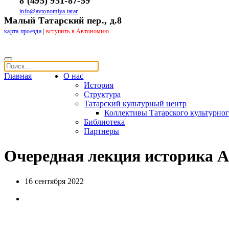
8 (495) 951-87-59
info@avtonomiya.tatar
Малый Татарский пер., д.8
карта проезда
|
вступить в Автономию
Главная
О нас
История
Структура
Татарский культурный центр
Коллективы Татарского культурног
Библиотека
Партнеры
Очередная лекция историка А
16 сентября 2022