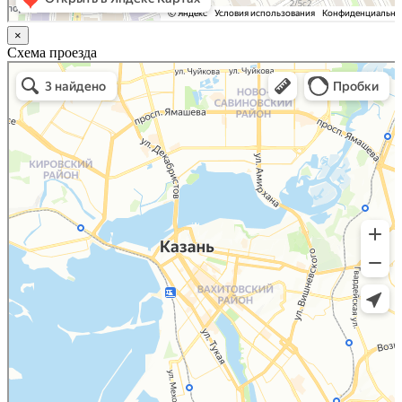
×
Схема проезда
Казань
Малый Татарский переулок, 8 на карте Москвы, ближайшее метро Новокузнецкая —
Яндекс.Карты