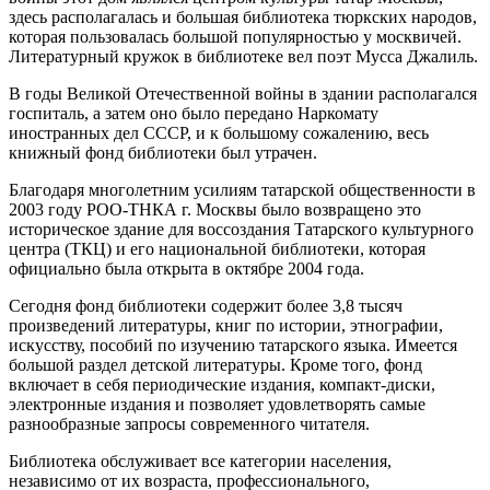
здесь располагалась и большая библиотека тюркских народов,
которая пользовалась большой популярностью у москвичей.
Литературный кружок в библиотеке вел поэт Мусса Джалиль.
В годы Великой Отечественной войны в здании располагался
госпиталь, а затем оно было передано Наркомату
иностранных дел СССР, и к большому сожалению, весь
книжный фонд библиотеки был утрачен.
Благодаря многолетним усилиям татарской общественности в
2003 году РОО-ТНКА г. Москвы было возвращено это
историческое здание для воссоздания Татарского культурного
центра (ТКЦ) и его национальной библиотеки, которая
официально была открыта в октябре 2004 года.
Сегодня фонд библиотеки содержит более 3,8 тысяч
произведений литературы, книг по истории, этнографии,
искусству, пособий по изучению татарского языка. Имеется
большой раздел детской литературы. Кроме того, фонд
включает в себя периодические издания, компакт-диски,
электронные издания и позволяет удовлетворять самые
разнообразные запросы современного читателя.
Библиотека обслуживает все категории населения,
независимо от их возраста, профессионального,