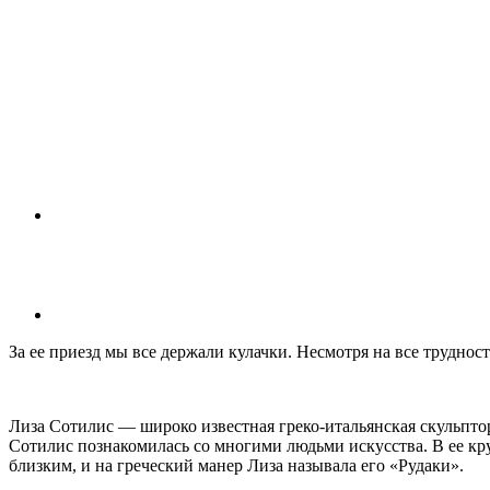
За ее приезд мы все держали кулачки. Несмотря на все трудност
Лиза Сотилис — широко известная греко-итальянская скульптор
Сотилис познакомилась со многими людьми искусства. В ее к
близким, и на греческий манер Лиза называла его «Рудаки».