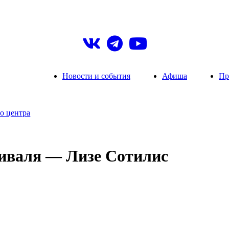
Новости и события
Афиша
Пр
о центра
тиваля — Лизе Сотилис