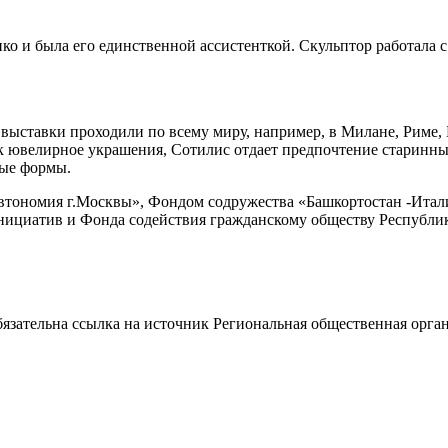
ко и была его единственной ассистенткой. Скульптор работала
ые выставки проходили по всему миру, например, в Милане, Риме
к ювелирное украшения, Сотилис отдает предпочтение старинным
ные формы.
автономия г.Москвы», Фондом содружества «Башкортостан -Итал
нициатив и Фонда содействия гражданскому обществу Республи
ательна ссылка на источник Региональная общественная орган