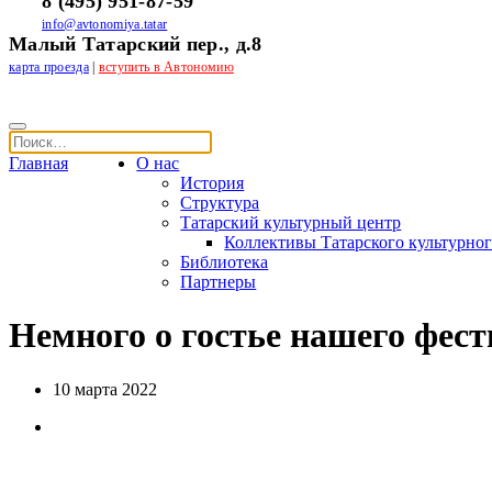
8 (495) 951-87-59
info@avtonomiya.tatar
Малый Татарский пер., д.8
карта проезда
|
вступить в Автономию
Главная
О нас
История
Структура
Татарский культурный центр
Коллективы Татарского культурног
Библиотека
Партнеры
Немного о гостье нашего фес
10 марта 2022