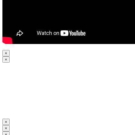
×
×
×
×
×