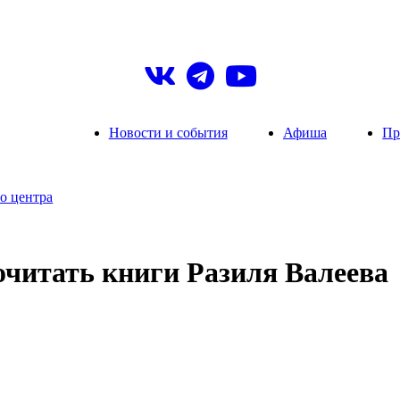
Новости и события
Афиша
Пр
о центра
очитать книги Разиля Валеева