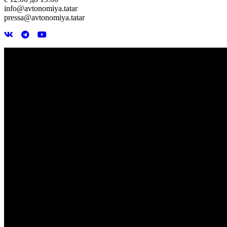
info@avtonomiya.tatar
pressa@avtonomiya.tatar