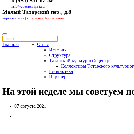
8 (495) 951-87-59
info@avtonomiya.tatar
Малый Татарский пер., д.8
карта проезда
|
вступить в Автономию
Главная
О нас
История
Структура
Татарский культурный центр
Коллективы Татарского культурног
Библиотека
Партнеры
На этой неделе мы советуем п
07 августа 2021