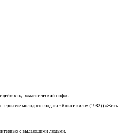
 идейность, романтический пафос.
о героизме молодого солдата «Яшисе килә» (1982) («Жить
е интервью с выдающими людьми.