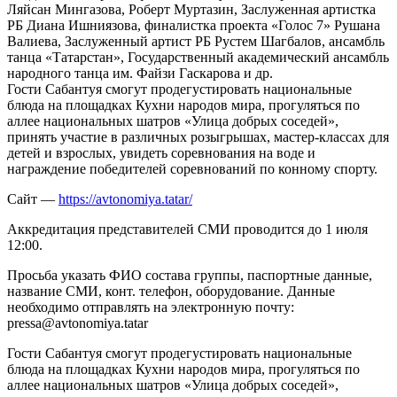
Ляйсан Мингазова, Роберт Муртазин, Заслуженная артистка
РБ Диана Ишниязова, финалистка проекта «Голос 7» Рушана
Валиева, Заслуженный артист РБ Рустем Шагбалов, ансамбль
танца «Татарстан», Государственный академический ансамбль
народного танца им. Файзи Гаскарова и др.
Гости Сабантуя смогут продегустировать национальные
блюда на площадках Кухни народов мира, прогуляться по
аллее национальных шатров «Улица добрых соседей»,
принять участие в различных розыгрышах, мастер-классах для
детей и взрослых, увидеть соревнования на воде и
награждение победителей соревнований по конному спорту.
Сайт —
https://avtonomiya.tatar/
Аккредитация представителей СМИ проводится до 1 июля
12:00.
Просьба указать ФИО состава группы, паспортные данные,
название СМИ, конт. телефон, оборудование. Данные
необходимо отправлять на электронную почту:
pressa@avtonomiya.tatar
Гости Сабантуя смогут продегустировать национальные
блюда на площадках Кухни народов мира, прогуляться по
аллее национальных шатров «Улица добрых соседей»,