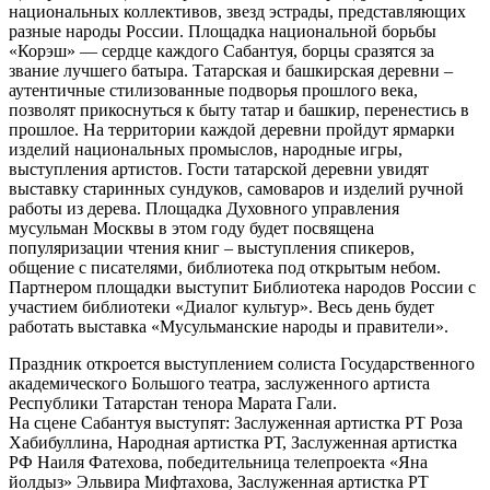
национальных коллективов, звезд эстрады, представляющих
разные народы России. Площадка национальной борьбы
«Корэш» — сердце каждого Сабантуя, борцы сразятся за
звание лучшего батыра. Татарская и башкирская деревни –
аутентичные стилизованные подворья прошлого века,
позволят прикоснуться к быту татар и башкир, перенестись в
прошлое. На территории каждой деревни пройдут ярмарки
изделий национальных промыслов, народные игры,
выступления артистов. Гости татарской деревни увидят
выставку старинных сундуков, самоваров и изделий ручной
работы из дерева. Площадка Духовного управления
мусульман Москвы в этом году будет посвящена
популяризации чтения книг – выступления спикеров,
общение с писателями, библиотека под открытым небом.
Партнером площадки выступит Библиотека народов России с
участием библиотеки «Диалог культур». Весь день будет
работать выставка «Мусульманские народы и правители».
Праздник откроется выступлением солиста Государственного
академического Большого театра, заслуженного артиста
Республики Татарстан тенора Марата Гали.
На сцене Сабантуя выступят: Заслуженная артистка РТ Роза
Хабибуллина, Народная артистка РТ, Заслуженная артистка
РФ Наиля Фатехова, победительница телепроекта «Яна
йолдыз» Эльвира Мифтахова, Заслуженная артистка РТ