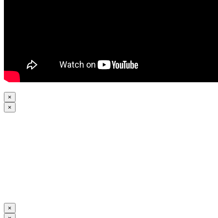
×
×
×