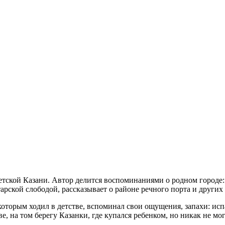
ской Казани. Автор делится воспоминаниями о родном городе: о
арской слободой, рассказывает о районе речного порта и других 
о которым ходил в детстве, вспоминал свои ощущения, запахи: и
тве, на том берегу Казанки, где купался ребенком, но никак не м