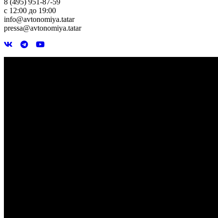
8 (495) 951-87-59
с 12:00 до 19:00
info@avtonomiya.tatar
pressa@avtonomiya.tatar