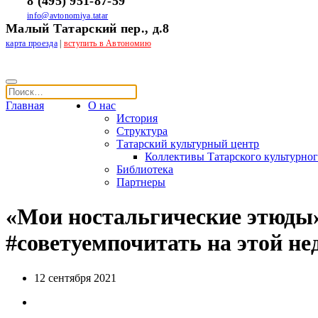
8 (495) 951-87-59
info@avtonomiya.tatar
Малый Татарский пер., д.8
карта проезда
|
вступить в Автономию
Главная
О нас
История
Структура
Татарский культурный центр
Коллективы Татарского культурног
Библиотека
Партнеры
«Мои ностальгические этюды»
#советуемпочитать на этой нед
12 сентября 2021