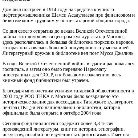
Дом был построен в 1914 году на средства крупного
нефтепромышленника Шамси Асадуллаева при финансовом и
безвозмездном трудовом участии татарской общины города.
Со дня своего открытия до начала Великой Отечественной
войны этот дом являлся центром культуры татар Москвы,
здесь располагалась и большая библиотека тюркских народов,
которая пользовалась большой популярностью у москвичей.
Литературный кружок в библиотеке вел поэт Мусса Джалиль.
В годы Великой Отечественной войны в здании располагался
госпиталь, а затем оно было передано Наркомату
иностранных дел СССР, и к большому сожалению, весь
книжный фонд библиотеки был утрачен.
Благодаря многолетним усилиям татарской общественности в
2003 году РОО-ТНКА г. Москвы было возвращено это
историческое здание для воссоздания Татарского культурного
центра (ТКЦ) и его национальной библиотеки, которая
официально была открыта в октябре 2004 года.
Сегодня фонд библиотеки содержит более 3,8 тысяч
произведений литературы, книг по истории, этнографии,
искусству, пособий по изучению татарского языка. Имеется