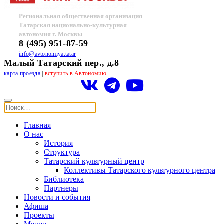
Региональная общественная организация
Татарская национально-культурная
автономия г. Москвы
8 (495) 951-87-59
info@avtonomiya.tatar
Малый Татарский пер., д.8
карта проезда
|
вступить в Автономию
Главная
О нас
История
Структура
Татарский культурный центр
Коллективы Татарского культурного центра
Библиотека
Партнеры
Новости и события
Афиша
Проекты