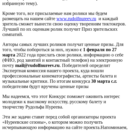
избранную тему).
Кроме того, все присылаемые нам ролики мы будем
размещать на нашем сайте
www
.
rudolfnureev
.
ru
и каждый
зритель сможет вынести свою оценку творениям тиктокеров.
Лучший по их оценкам ролик получит Приз зрительских
симпатий.
Авторы самых лучших роликов получат ценные призы. Для
того, чтобы побороться за них, нужно
с 1 февраля по 27
марта
2022 года прислать свои ролики, информацию о себе
(ФИО, род занятий и контактный телефон) на электронную
почту
mail
@
rudolfnureev
.
ru
. Победителей определит
Экспертная комиссия нашего проекта, куда вошли
профессиональные кинематографисты, артисты балета и
музыкальные критики. По итогам конкурса
30 марта с.г.
победителям будут вручены ценные призы
Мы надеемся, что этот Конкурс поможет оживить интерес
молодежи к высокому искусству, русскому балету и
творчеству Рудольфа Нуреева.
Эти же задачи ставят перед собой организаторы проекта
«Нуреевские сезоны», о котором можно получить
исчерпывающую информацию на сайте проекта.Напоминаем,