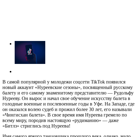
В самой популярной у молодежи соцсети TikTok появился
новый аккаунт «Нуреевские сезоны», посвященный русскому
балету и его самому знаменитому представителю — Рудольфу
Нурееву. Он вырос и начал свое обучение искусству балета в
голодные военные и послевоенные годы в Уфе. На Западе, где
он оказался волею судеб и прожил более 30 лет, его называли
«Чингисхан балета». В свое время имя Нуреева гремело по
всему миру, породив настоящую «рудиманию» — даже
«Битлз» стриглись под Нуреева!
Имя самого яркого танцовщика прошлого века, однако, мало