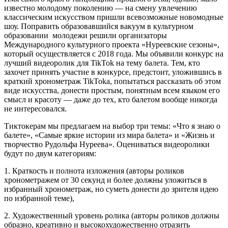
известно молодому поколению — на смену увлечению
классическим искусством пришли всевозможные новомодные
шоу. Поправить образовавшийся вакуум в культурном
образовании молодежи решили организаторы
Международного культурного проекта «Нуреевские сезоны»,
который осуществляется с 2018 года. Мы объявили конкурс на
лучший видеоролик для TikTok на тему балета. Тем, кто
захочет принять участие в конкурсе, предстоит, уложившись в
краткий хронометраж TikTokа, попытаться рассказать об этом
виде искусства, донести простым, понятным всем языком его
смысл и красоту — даже до тех, кто балетом вообще никогда
не интересовался.
Тиктокерам мы предлагаем на выбор три темы: «Что я знаю о
балете», «Самые яркие истории из мира балета» и «Жизнь и
творчество Рудольфа Нуреева». Оцениваться видеоролики
будут по двум категориям:
1. Краткость и полнота изложения (авторы роликов
хронометражем от 30 секунд и более должны уложиться в
избранный хронометраж, но суметь донести до зрителя идею
по избранной теме),
2. Художественный уровень ролика (авторы роликов должны
образно, креативно и высокохудожественно отразить