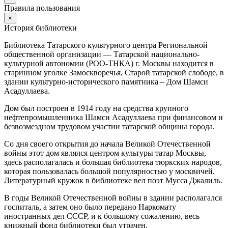
Правила пользования
×
История библиотеки
Библиотека Татарского культурного центра Региональной
общественной организации — Татарской национально-
культурной автономии (РОО-ТНКА) г. Москвы находится в
старинном уголке Замоскворечья, Старой татарской слободе, в
здании культурно-исторического памятника – Дом Шамси
Асадуллаева.
Дом был построен в 1914 году на средства крупного
нефтепромышленника Шамси Асадуллаева при финансовом и
безвозмездном трудовом участии татарской общины города.
Со дня своего открытия до начала Великой Отечественной
войны этот дом являлся центром культуры татар Москвы,
здесь располагалась и большая библиотека тюркских народов,
которая пользовалась большой популярностью у москвичей.
Литературный кружок в библиотеке вел поэт Мусса Джалиль.
В годы Великой Отечественной войны в здании располагался
госпиталь, а затем оно было передано Наркомату
иностранных дел СССР, и к большому сожалению, весь
книжный фонд библиотеки был утрачен.