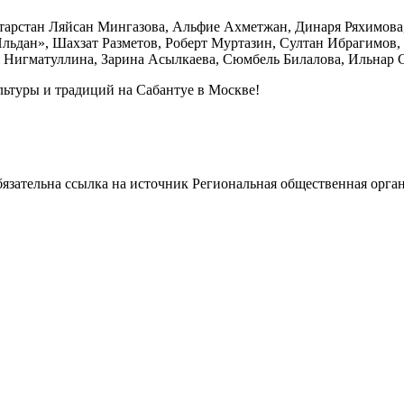
тарстан Ляйсан Мингазова, Альфие Ахметжан, Динаря Ряхимова,
«Ильдан», Шахзат Разметов, Роберт Муртазин, Султан Ибрагимов,
Нигматуллина, Зарина Асылкаева, Сюмбель Билалова, Ильнар 
ультуры и традиций на Сабантуе в Москве!
ательна ссылка на источник Региональная общественная орган