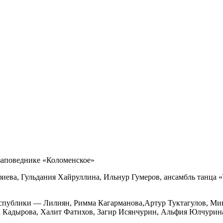
заповеднике «Коломенское»
ва, Гульдания Хайруллина, Ильнур Гумеров, ансамбль танца «Т
спублики — Лилиян, Римма Кагарманова,Артур Туктагулов, Мин
 Кадырова, Халит Фатихов, Загир Исянчурин, Альфия Юлчурина,