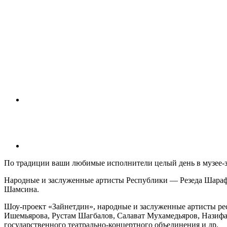
По традиции ваши любимые исполнители целый день в музее-
Народные и заслуженные артисты Республики — Резеда Шарафие
Шамсина.
Шоу-проект «Зайнетдин», народные и заслуженные артисты ре
Ишемьярова, Рустам Шагбалов, Салават Мухамедьяров, Назифа
государственного театрально-концертного объединения и др.