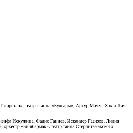
атарстан», театра танца «Булгары», Артур Mayzer Sax и Лия
зифа Искужина, Фадис Ганиев, Искандер Газизов, Лилия
 оркестр «Бишбармак», театр танца Стерлитамакского