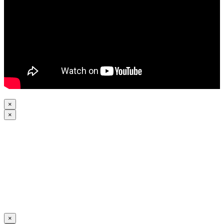
×
×
×