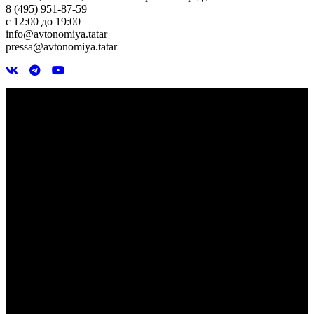
8 (495) 951-87-59
с 12:00 до 19:00
info@avtonomiya.tatar
pressa@avtonomiya.tatar