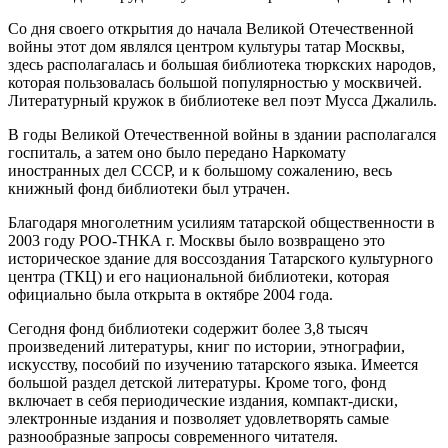
Со дня своего открытия до начала Великой Отечественной
войны этот дом являлся центром культуры татар Москвы,
здесь располагалась и большая библиотека тюркских народов,
которая пользовалась большой популярностью у москвичей.
Литературный кружок в библиотеке вел поэт Мусса Джалиль.
В годы Великой Отечественной войны в здании располагался
госпиталь, а затем оно было передано Наркомату
иностранных дел СССР, и к большому сожалению, весь
книжный фонд библиотеки был утрачен.
Благодаря многолетним усилиям татарской общественности в
2003 году РОО-ТНКА г. Москвы было возвращено это
историческое здание для воссоздания Татарского культурного
центра (ТКЦ) и его национальной библиотеки, которая
официально была открыта в октябре 2004 года.
Сегодня фонд библиотеки содержит более 3,8 тысяч
произведений литературы, книг по истории, этнографии,
искусству, пособий по изучению татарского языка. Имеется
большой раздел детской литературы. Кроме того, фонд
включает в себя периодические издания, компакт-диски,
электронные издания и позволяет удовлетворять самые
разнообразные запросы современного читателя.