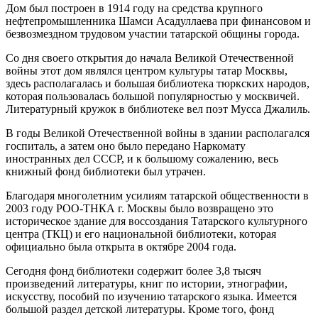
Дом был построен в 1914 году на средства крупного
нефтепромышленника Шамси Асадуллаева при финансовом и
безвозмездном трудовом участии татарской общины города.
Со дня своего открытия до начала Великой Отечественной
войны этот дом являлся центром культуры татар Москвы,
здесь располагалась и большая библиотека тюркских народов,
которая пользовалась большой популярностью у москвичей.
Литературный кружок в библиотеке вел поэт Мусса Джалиль.
В годы Великой Отечественной войны в здании располагался
госпиталь, а затем оно было передано Наркомату
иностранных дел СССР, и к большому сожалению, весь
книжный фонд библиотеки был утрачен.
Благодаря многолетним усилиям татарской общественности в
2003 году РОО-ТНКА г. Москвы было возвращено это
историческое здание для воссоздания Татарского культурного
центра (ТКЦ) и его национальной библиотеки, которая
официально была открыта в октябре 2004 года.
Сегодня фонд библиотеки содержит более 3,8 тысяч
произведений литературы, книг по истории, этнографии,
искусству, пособий по изучению татарского языка. Имеется
большой раздел детской литературы. Кроме того, фонд