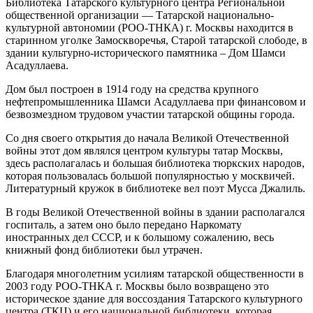
Библиотека Татарского культурного центра Региональной
общественной организации — Татарской национально-
культурной автономии (РОО-ТНКА) г. Москвы находится в
старинном уголке Замоскворечья, Старой татарской слободе, в
здании культурно-исторического памятника – Дом Шамси
Асадуллаева.
Дом был построен в 1914 году на средства крупного
нефтепромышленника Шамси Асадуллаева при финансовом и
безвозмездном трудовом участии татарской общины города.
Со дня своего открытия до начала Великой Отечественной
войны этот дом являлся центром культуры татар Москвы,
здесь располагалась и большая библиотека тюркских народов,
которая пользовалась большой популярностью у москвичей.
Литературный кружок в библиотеке вел поэт Мусса Джалиль.
В годы Великой Отечественной войны в здании располагался
госпиталь, а затем оно было передано Наркомату
иностранных дел СССР, и к большому сожалению, весь
книжный фонд библиотеки был утрачен.
Благодаря многолетним усилиям татарской общественности в
2003 году РОО-ТНКА г. Москвы было возвращено это
историческое здание для воссоздания Татарского культурного
центра (ТКЦ) и его национальной библиотеки, которая