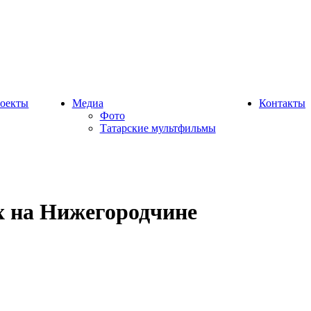
оекты
Медиа
Контакты
Фото
Татарские мультфильмы
х на Нижегородчине