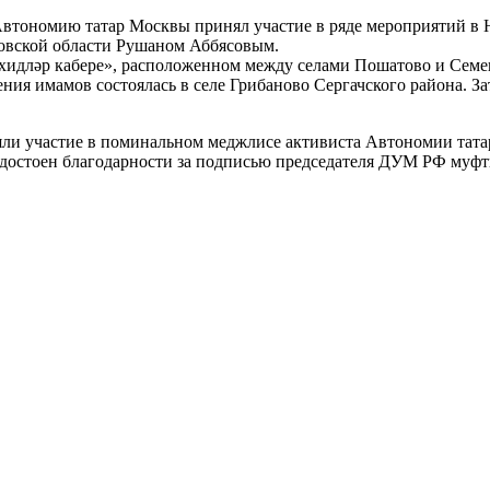
втономию татар Москвы принял участие в ряде мероприятий в 
ковской области Рушаном Аббясовым.
хидләр кабере», расположенном между селами Пошатово и Семе
ния имамов состоялась в селе Грибаново Сергачского района. З
иняли участие в поминальном меджлисе активиста Автономии тат
достоен благодарности за подписью председателя ДУМ РФ муфт