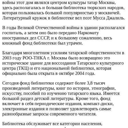
войны этот дом являлся центром культуры татар Москвы,
здесь располагалась и большая библиотека тюркских народов,
которая пользовалась большой популярностью у москвичей.
Литературный кружок в библиотеке вел поэт Мусса Джалиль.
В годы Великой Отечественной войны в здании располагался
госпиталь, а затем оно было передано Наркомату
иностранных дел СССР, и к большому сожалению, весь
книжный фонд библиотеки был утрачен.
Благодаря многолетним усилиям татарской общественности в
2003 году РОО-ТНКА г. Москвы было возвращено это
историческое здание для воссоздания Татарского культурного
центра (ТКЦ) и его национальной библиотеки, которая
официально была открыта в октябре 2004 года.
Сегодня фонд библиотеки содержит более 3,8 тысяч
произведений литературы, книг по истории, этнографии,
искусству, пособий по изучению татарского языка. Имеется
большой раздел детской литературы. Кроме того, фонд
включает в себя периодические издания, компакт-диски,
электронные издания и позволяет удовлетворять самые
разнообразные запросы современного читателя.
Библиотека обслуживает все категории населения,