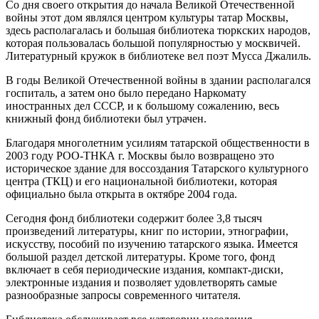
Со дня своего открытия до начала Великой Отечественной
войны этот дом являлся центром культуры татар Москвы,
здесь располагалась и большая библиотека тюркских народов,
которая пользовалась большой популярностью у москвичей.
Литературный кружок в библиотеке вел поэт Мусса Джалиль.
В годы Великой Отечественной войны в здании располагался
госпиталь, а затем оно было передано Наркомату
иностранных дел СССР, и к большому сожалению, весь
книжный фонд библиотеки был утрачен.
Благодаря многолетним усилиям татарской общественности в
2003 году РОО-ТНКА г. Москвы было возвращено это
историческое здание для воссоздания Татарского культурного
центра (ТКЦ) и его национальной библиотеки, которая
официально была открыта в октябре 2004 года.
Сегодня фонд библиотеки содержит более 3,8 тысяч
произведений литературы, книг по истории, этнографии,
искусству, пособий по изучению татарского языка. Имеется
большой раздел детской литературы. Кроме того, фонд
включает в себя периодические издания, компакт-диски,
электронные издания и позволяет удовлетворять самые
разнообразные запросы современного читателя.