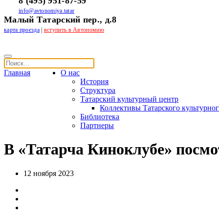
8 (495) 951-87-59
info@avtonomiya.tatar
Малый Татарский пер., д.8
карта проезда
|
вступить в Автономию
Главная
О нас
История
Структура
Татарский культурный центр
Коллективы Татарского культурног
Библиотека
Партнеры
В «Татарча Киноклубе» посм
12 ноября 2023