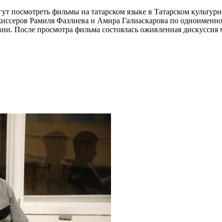
гут посмотреть фильмы на татарском языке в Татарском культур
жиссеров Рамиля Фазлиева и Амира Галиаскарова по одноименн
ревни. После просмотра фильма состоялась оживленная дискуссия