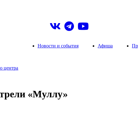
Новости и события
Афиша
Пр
о центра
отрели «Муллу»