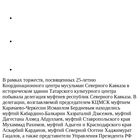
В рамках торжеств, посвященных 25-летию
Координационного центра мусульман Северного Кавказа в
историческом здании Татарского культурного центра
побывала делегация муфтиев республик Северного Кавказа. В
делегации, возглавляемой председателем КЦМСК муфтием
Карачаево-Черкесии Исмаилом Бердиевым находились
муфтий Кабардино-Балкарии Хазраталий Дзасежев, муфтий
Дагестана Ахмед Абдуллаев, муфтий Ставропольского края
Мухаммад Рахимов, муфтий Адыгеи и Краснодарского края
Аскарбий Карданов, муфтий Северной Осетии Хаджимурат
Гацалов, а также представители Управления Президента РФ