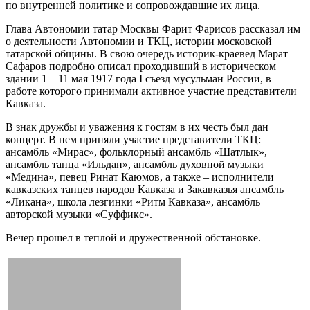
по внутренней политике и сопровождавшие их лица.
Глава Автономии татар Москвы Фарит Фарисов рассказал им
о деятельности Автономии и ТКЦ, истории московской
татарской общины. В свою очередь историк-краевед Марат
Сафаров подробно описал проходивший в историческом
здании 1—11 мая 1917 года I съезд мусульман России, в
работе которого принимали активное участие представители
Кавказа.
В знак дружбы и уважения к гостям в их честь был дан
концерт. В нем приняли участие представители ТКЦ:
ансамбль «Мирас», фольклорный ансамбль «Шатлык»,
ансамбль танца «Ильдан», ансамбль духовной музыки
«Медина», певец Ринат Каюмов, а также – исполнители
кавказских танцев народов Кавказа и Закавказья ансамбль
«Ликана», школа лезгинки «Ритм Кавказа», ансамбль
авторской музыки «Суффикс».
Вечер прошел в теплой и дружественной обстановке.