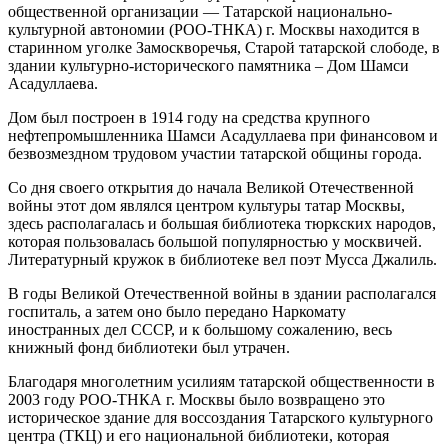
общественной организации — Татарской национально-
культурной автономии (РОО-ТНКА) г. Москвы находится в
старинном уголке Замоскворечья, Старой татарской слободе, в
здании культурно-исторического памятника – Дом Шамси
Асадуллаева.
Дом был построен в 1914 году на средства крупного
нефтепромышленника Шамси Асадуллаева при финансовом и
безвозмездном трудовом участии татарской общины города.
Со дня своего открытия до начала Великой Отечественной
войны этот дом являлся центром культуры татар Москвы,
здесь располагалась и большая библиотека тюркских народов,
которая пользовалась большой популярностью у москвичей.
Литературный кружок в библиотеке вел поэт Мусса Джалиль.
В годы Великой Отечественной войны в здании располагался
госпиталь, а затем оно было передано Наркомату
иностранных дел СССР, и к большому сожалению, весь
книжный фонд библиотеки был утрачен.
Благодаря многолетним усилиям татарской общественности в
2003 году РОО-ТНКА г. Москвы было возвращено это
историческое здание для воссоздания Татарского культурного
центра (ТКЦ) и его национальной библиотеки, которая