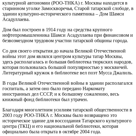
культурной автономии (РОО-ТНКА) г. Москвы находится в
старинном уголке Замоскворечья, Старой татарской слободе, в
здании культурно-исторического памятника – Дом Шамси
Асадуллаева.
Дом был построен в 1914 году на средства крупного
нефтепромышленника Шамси Асадуллаева при финансовом и
безвозмездном трудовом участии татарской общины города.
Со дня своего открытия до начала Великой Отечественной
войны этот дом являлся центром культуры татар Москвы,
здесь располагалась и большая библиотека тюркских народов,
которая пользовалась большой популярностью у москвичей.
Литературный кружок в библиотеке вел поэт Мусса Джалиль.
В годы Великой Отечественной войны в здании располагался
госпиталь, а затем оно было передано Наркомату
иностранных дел СССР, и к большому сожалению, весь
книжный фонд библиотеки был утрачен.
Благодаря многолетним усилиям татарской общественности в
2003 году РОО-ТНКА г. Москвы было возвращено это
историческое здание для воссоздания Татарского культурного
центра (ТКЦ) и его национальной библиотеки, которая
официально была открыта в октябре 2004 года.