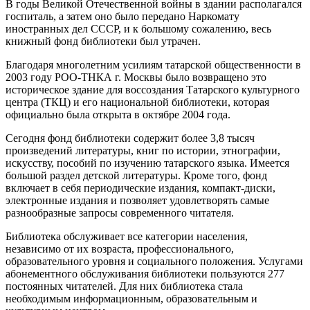
В годы Великой Отечественной войны в здании располагался
госпиталь, а затем оно было передано Наркомату
иностранных дел СССР, и к большому сожалению, весь
книжный фонд библиотеки был утрачен.
Благодаря многолетним усилиям татарской общественности в
2003 году РОО-ТНКА г. Москвы было возвращено это
историческое здание для воссоздания Татарского культурного
центра (ТКЦ) и его национальной библиотеки, которая
официально была открыта в октябре 2004 года.
Сегодня фонд библиотеки содержит более 3,8 тысяч
произведений литературы, книг по истории, этнографии,
искусству, пособий по изучению татарского языка. Имеется
большой раздел детской литературы. Кроме того, фонд
включает в себя периодические издания, компакт-диски,
электронные издания и позволяет удовлетворять самые
разнообразные запросы современного читателя.
Библиотека обслуживает все категории населения,
независимо от их возраста, профессионального,
образовательного уровня и социального положения. Услугами
абонементного обслуживания библиотеки пользуются 277
постоянных читателей. Для них библиотека стала
необходимым информационным, образовательным и