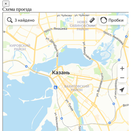
×
Схема проезда
Казань
Малый Татарский переулок, 8 на карте Москвы, ближайшее метро Новокузнецкая —
Яндекс.Карты