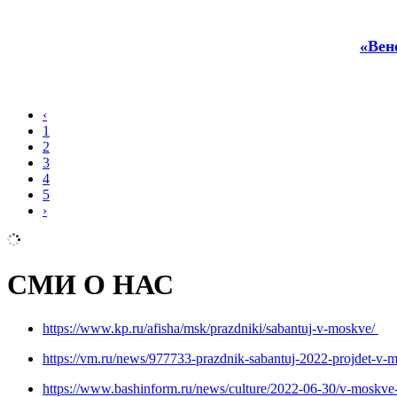
«Вен
‹
1
2
3
4
5
›
СМИ О НАС
https://www.kp.ru/afisha/msk/prazdniki/sabantuj-v-moskve/
https://vm.ru/news/977733-prazdnik-sabantuj-2022-projdet-v
https://www.bashinform.ru/news/culture/2022-06-30/v-moskve