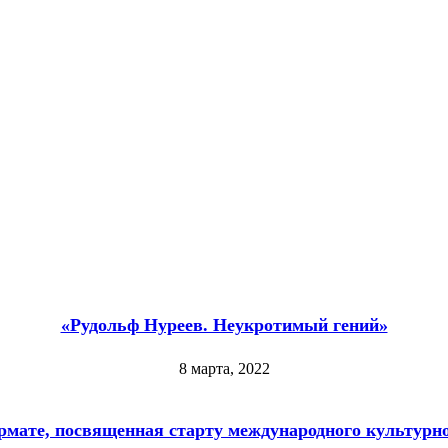
«Рудольф Нуреев. Неукротимый гений»
8 марта, 2022
рмате, посвященная старту международного культурно