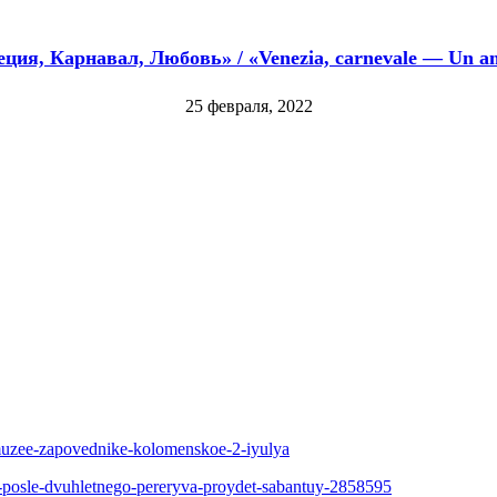
еция, Карнавал, Любовь» / «Venezia, carnevale — Un a
25 февраля, 2022
-muzee-zapovednike-kolomenskoe-2-iyulya
-posle-dvuhletnego-pereryva-proydet-sabantuy-2858595