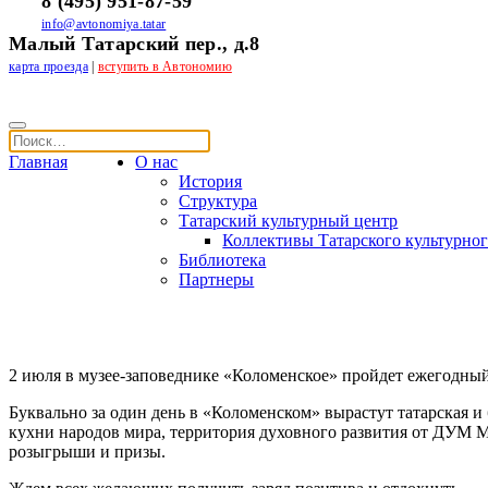
8 (495) 951-87-59
info@avtonomiya.tatar
Малый Татарский пер., д.8
карта проезда
|
вступить в Автономию
Главная
О нас
История
Структура
Татарский культурный центр
Коллективы Татарского культурног
Библиотека
Партнеры
2 июля в музее-заповеднике «Коломенское» пройдет ежегодны
Буквально за один день в «Коломенском» вырастут татарская и
кухни народов мира, территория духовного развития от ДУМ М
розыгрыши и призы.