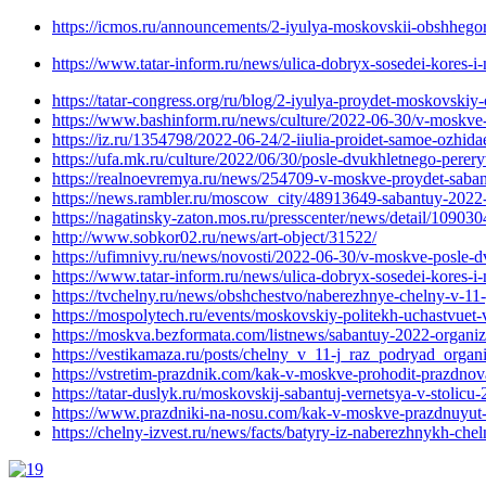
https://icmos.ru/announcements/2-iyulya-moskovskii-obshhego
https://www.tatar-inform.ru/news/ulica-dobryx-sosedei-kores-
https://tatar-congress.org/ru/blog/2-iyulya-proydet-moskovsk
https://www.bashinform.ru/news/culture/2022-06-30/v-moskve
https://iz.ru/1354798/2022-06-24/2-iiulia-proidet-samoe-ozhid
https://ufa.mk.ru/culture/2022/06/30/posle-dvukhletnego-pere
https://realnoevremya.ru/news/254709-v-moskve-proydet-saba
https://news.rambler.ru/moscow_city/48913649-sabantuy-2022
https://nagatinsky-zaton.mos.ru/presscenter/news/detail/109030
http://www.sobkor02.ru/news/art-object/31522/
https://ufimnivy.ru/news/novosti/2022-06-30/v-moskve-posle-
https://www.tatar-inform.ru/news/ulica-dobryx-sosedei-kores-
https://tvchelny.ru/news/obshchestvo/naberezhnye-chelny-v-11
https://mospolytech.ru/events/moskovskiy-politekh-uchastvue
https://moskva.bezformata.com/listnews/sabantuy-2022-orga
https://vestikamaza.ru/posts/chelny_v_11-j_raz_podryad_orga
https://vstretim-prazdnik.com/kak-v-moskve-prohodit-prazdnov
https://tatar-duslyk.ru/moskovskij-sabantuj-vernetsya-v-stolicu-2
https://www.prazdniki-na-nosu.com/kak-v-moskve-prazdnuyut
https://chelny-izvest.ru/news/facts/batyry-iz-naberezhnykh-ch