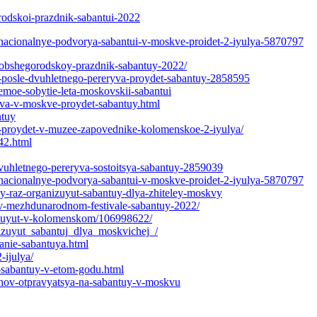
rodskoi-prazdnik-sabantui-2022
i-nacionalnye-podvorya-sabantui-v-moskve-proidet-2-iyulya-5870797
iy-obshegorodskoy-prazdnik-sabantuy-2022/
-posle-dvuhletnego-pereryva-proydet-sabantuy-2858595
aemoe-sobytie-leta-moskovskii-sabantui
ryva-v-moskve-proydet-sabantuy.html
ntuy
-proydet-v-muzee-zapovednike-kolomenskoe-2-iyulya/
42.html
dvuhletnego-pereryva-sostoitsya-sabantuy-2859039
i-nacionalnye-podvorya-sabantui-v-moskve-proidet-2-iyulya-5870797
-y-raz-organizuyut-sabantuy-dlya-zhiteley-moskvy
t-v-mezhdunarodnom-festivale-sabantuy-2022/
nizuyut-v-kolomenskom/106998622/
nizuyut_sabantuj_dlya_moskvichej_/
anie-sabantuya.html
-ijulya/
-sabantuy-v-etom-godu.html
elnov-otpravyatsya-na-sabantuy-v-moskvu