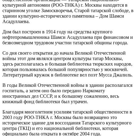
культурной автономии (РОО-ТНКА) г. Москвы находится в
старинном уголке Замоскворечья, Старой татарской слободе, в
здании культурно-исторического памятника – Дом Шамси
Асадуллаева.
Дом был построен в 1914 году на средства крупного
нефтепромышленника Шамси Асадуллаева при финансовом и
безвозмездном трудовом участии татарской общины города.
Со дня своего открытия до начала Великой Отечественной
войны этот дом являлся центром культуры татар Москвы,
здесь располагалась и большая библиотека тюркских народов,
которая пользовалась большой популярностью у москвичей.
Литературный кружок в библиотеке вел поэт Мусса Джалиль.
В годы Великой Отечественной войны в здании располагался
госпиталь, а затем оно было передано Наркомату
иностранных дел СССР, и к большому сожалению, весь
книжный фонд библиотеки был утрачен.
Благодаря многолетним усилиям татарской общественности в
2003 году РОО-ТНКА г. Москвы было возвращено это
историческое здание для воссоздания Татарского культурного
центра (ТКЦ) и его национальной библиотеки, которая
официально была открыта в октябре 2004 года.