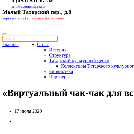
8 (495) 951-87-59
info@avtonomiya.tatar
Малый Татарский пер., д.8
карта проезда
|
вступить в Автономию
Главная
О нас
История
Структура
Татарский культурный центр
Коллективы Татарского культурног
Библиотека
Партнеры
«Виртуальный чак-чак для вс
17 июля 2020