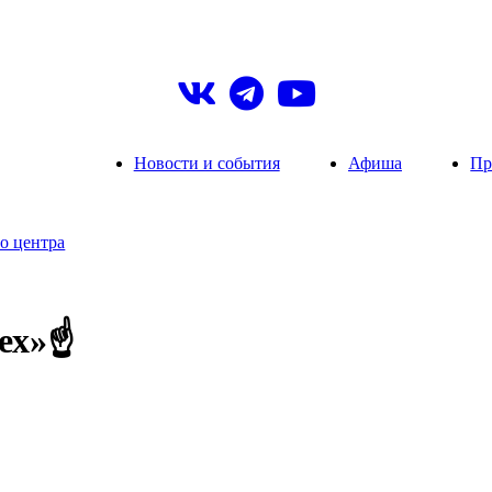
Новости и события
Афиша
Пр
о центра
ех»☝️