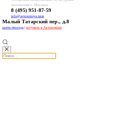
автономия г. Москвы
8 (495) 951-87-59
info@avtonomiya.tatar
Малый Татарский пер., д.8
карта проезда
|
вступить в Автономию