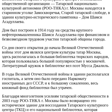
общественной организации — Татарской национально-
культурной автономии (РОО-ТНКА) г. Москвы находится в
старинном уголке Замоскворечья, Старой татарской слободе, в
здании культурно-исторического памятника – Дом Шамси
Асадуллаева.
Дом был построен в 1914 году на средства крупного
нефтепромышленника Шамси Асадуллаева при финансовом и
безвозмездном трудовом участии татарской общины города.
Со дня своего открытия до начала Великой Отечественной
войны этот дом являлся центром культуры татар Москвы,
здесь располагалась и большая библиотека тюркских народов,
которая пользовалась большой популярностью у москвичей.
Литературный кружок в библиотеке вел поэт Мусса Джалиль.
В годы Великой Отечественной войны в здании располагался
госпиталь, а затем оно было передано Наркомату
иностранных дел СССР, и к большому сожалению, весь
книжный фонд библиотеки был утрачен.
Благодаря многолетним усилиям татарской общественности в
2003 году РОО-ТНКА г. Москвы было возвращено это
историческое здание для воссоздания Татарского культурного
центра (ТКЦ) и его национальной библиотеки, которая