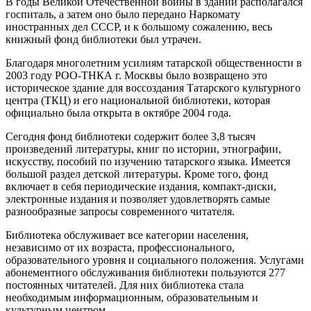
В годы Великой Отечественной войны в здании располагался
госпиталь, а затем оно было передано Наркомату
иностранных дел СССР, и к большому сожалению, весь
книжный фонд библиотеки был утрачен.
Благодаря многолетним усилиям татарской общественности в
2003 году РОО-ТНКА г. Москвы было возвращено это
историческое здание для воссоздания Татарского культурного
центра (ТКЦ) и его национальной библиотеки, которая
официально была открыта в октябре 2004 года.
Сегодня фонд библиотеки содержит более 3,8 тысяч
произведений литературы, книг по истории, этнографии,
искусству, пособий по изучению татарского языка. Имеется
большой раздел детской литературы. Кроме того, фонд
включает в себя периодические издания, компакт-диски,
электронные издания и позволяет удовлетворять самые
разнообразные запросы современного читателя.
Библиотека обслуживает все категории населения,
независимо от их возраста, профессионального,
образовательного уровня и социального положения. Услугами
абонементного обслуживания библиотеки пользуются 277
постоянных читателей. Для них библиотека стала
необходимым информационным, образовательным и
культурным центром.