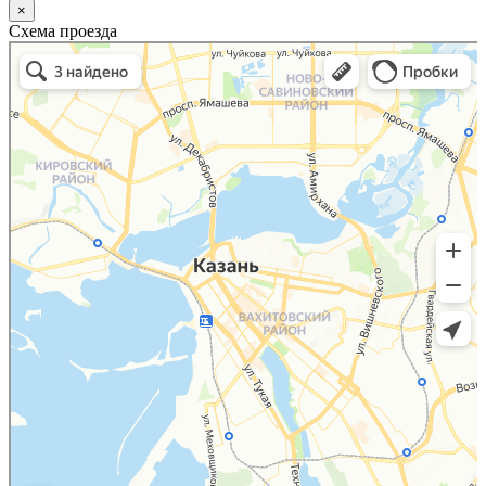
×
Схема проезда
Казань
Малый Татарский переулок, 8 на карте Москвы, ближайшее метро Новокузнецкая —
Яндекс.Карты