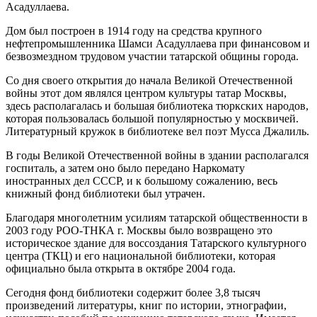
Асадуллаева.
Дом был построен в 1914 году на средства крупного
нефтепромышленника Шамси Асадуллаева при финансовом и
безвозмездном трудовом участии татарской общины города.
Со дня своего открытия до начала Великой Отечественной
войны этот дом являлся центром культуры татар Москвы,
здесь располагалась и большая библиотека тюркских народов,
которая пользовалась большой популярностью у москвичей.
Литературный кружок в библиотеке вел поэт Мусса Джалиль.
В годы Великой Отечественной войны в здании располагался
госпиталь, а затем оно было передано Наркомату
иностранных дел СССР, и к большому сожалению, весь
книжный фонд библиотеки был утрачен.
Благодаря многолетним усилиям татарской общественности в
2003 году РОО-ТНКА г. Москвы было возвращено это
историческое здание для воссоздания Татарского культурного
центра (ТКЦ) и его национальной библиотеки, которая
официально была открыта в октябре 2004 года.
Сегодня фонд библиотеки содержит более 3,8 тысяч
произведений литературы, книг по истории, этнографии,