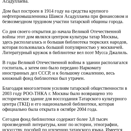
Асадуллаева.
Дом был построен в 1914 году на средства крупного
нефтепромышленника Шамси Асадуллаева при финансовом и
безвозмездном трудовом участии татарской общины города.
Со дня своего открытия до начала Великой Отечественной
войны этот дом являлся центром культуры татар Москвы,
здесь располагалась и большая библиотека тюркских народов,
которая пользовалась большой популярностью у москвичей.
Литературный кружок в библиотеке вел поэт Мусса Джалиль.
В годы Великой Отечественной войны в здании располагался
госпиталь, а затем оно было передано Наркомату
иностранных дел СССР, и к большому сожалению, весь
книжный фонд библиотеки был утрачен.
Благодаря многолетним усилиям татарской общественности в
2003 году РОО-ТНКА г. Москвы было возвращено это
историческое здание для воссоздания Татарского культурного
центра (ТКЦ) и его национальной библиотеки, которая
официально была открыта в октябре 2004 года.
Сегодня фонд библиотеки содержит более 3,8 тысяч
произведений литературы, книг по истории, этнографии,
искусству, пособий по изучению татарского языка. Имеется