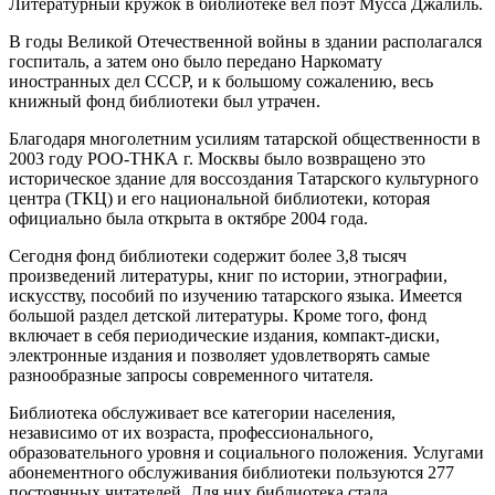
Литературный кружок в библиотеке вел поэт Мусса Джалиль.
В годы Великой Отечественной войны в здании располагался
госпиталь, а затем оно было передано Наркомату
иностранных дел СССР, и к большому сожалению, весь
книжный фонд библиотеки был утрачен.
Благодаря многолетним усилиям татарской общественности в
2003 году РОО-ТНКА г. Москвы было возвращено это
историческое здание для воссоздания Татарского культурного
центра (ТКЦ) и его национальной библиотеки, которая
официально была открыта в октябре 2004 года.
Сегодня фонд библиотеки содержит более 3,8 тысяч
произведений литературы, книг по истории, этнографии,
искусству, пособий по изучению татарского языка. Имеется
большой раздел детской литературы. Кроме того, фонд
включает в себя периодические издания, компакт-диски,
электронные издания и позволяет удовлетворять самые
разнообразные запросы современного читателя.
Библиотека обслуживает все категории населения,
независимо от их возраста, профессионального,
образовательного уровня и социального положения. Услугами
абонементного обслуживания библиотеки пользуются 277
постоянных читателей. Для них библиотека стала