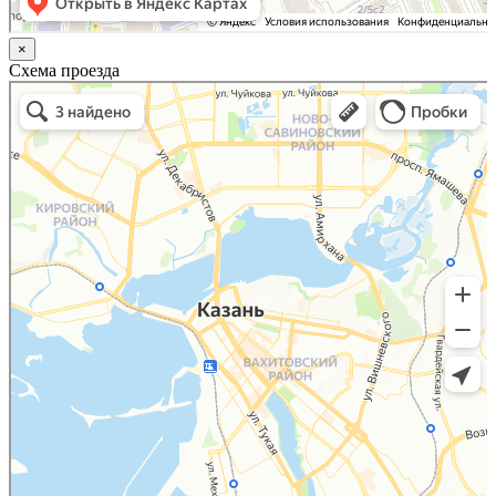
×
Схема проезда
Казань
Малый Татарский переулок, 8 на карте Москвы, ближайшее метро Новокузнецкая —
Яндекс.Карты