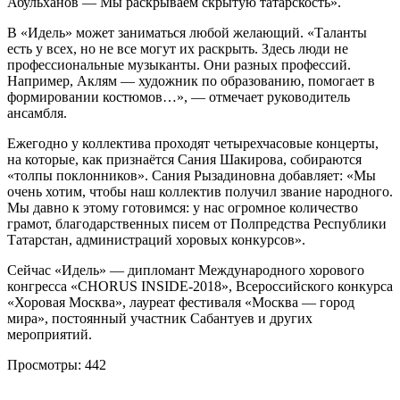
Абульханов — Мы раскрываем скрытую татарскость».
В «Идель» может заниматься любой желающий. «Таланты
есть у всех, но не все могут их раскрыть. Здесь люди не
профессиональные музыканты. Они разных профессий.
Например, Аклям — художник по образованию, помогает в
формировании костюмов…», — отмечает руководитель
ансамбля.
Ежегодно у коллектива проходят четырехчасовые концерты,
на которые, как признаётся Сания Шакирова, собираются
«толпы поклонников». Сания Рызадиновна добавляет: «Мы
очень хотим, чтобы наш коллектив получил звание народного.
Мы давно к этому готовимся: у нас огромное количество
грамот, благодарственных писем от Полпредства Республики
Татарстан, администраций хоровых конкурсов».
Сейчас «Идель» — дипломант Международного хорового
конгресса «CHORUS INSIDE-2018», Всероссийского конкурса
«Хоровая Москва», лауреат фестиваля «Москва — город
мира», постоянный участник Сабантуев и других
мероприятий.
Просмотры:
442