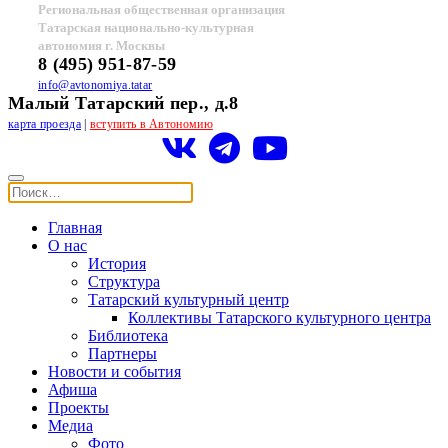
Региональная общественная организация
Татарская национально-культурная
автономия г. Москвы
8 (495) 951-87-59
info@avtonomiya.tatar
Малый Татарский пер., д.8
карта проезда
|
вступить в Автономию
Главная
О нас
История
Структура
Татарский культурный центр
Коллективы Татарского культурного центра
Библиотека
Партнеры
Новости и события
Афиша
Проекты
Медиа
Фото