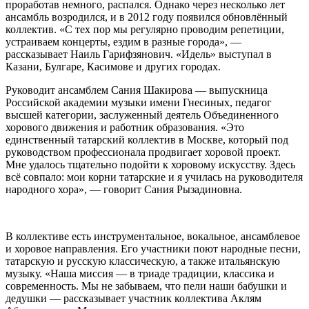
проработав немного, распался. Однако через несколько лет
ансамбль возродился, и в 2012 году появился обновлённый
коллектив. «С тех пор мы регулярно проводим репетиции,
устраиваем концерты, ездим в разные города», —
рассказывает Наиль Гарифзянович. «Идель» выступал в
Казани, Булгаре, Касимове и других городах.
Руководит ансамблем Сания Шакирова — выпускница
Российской академии музыки имени Гнесиных, педагог
высшей категории, заслуженный деятель Объединенного
хорового движения и работник образования. «Это
единственный татарский коллектив в Москве, который под
руководством профессионала продвигает хоровой проект.
Мне удалось тщательно подойти к хоровому искусству. Здесь
всё совпало: мои корни татарские и я училась на руководителя
народного хора», — говорит Сания Рызадиновна.
В коллективе есть инструментальное, вокальное, ансамблевое
и хоровое направления. Его участники поют народные песни,
татарскую и русскую классическую, а также итальянскую
музыку. «Наша миссия — в триаде традиции, классика и
современность. Мы не забываем, что пели наши бабушки и
дедушки — рассказывает участник коллектива Аклям