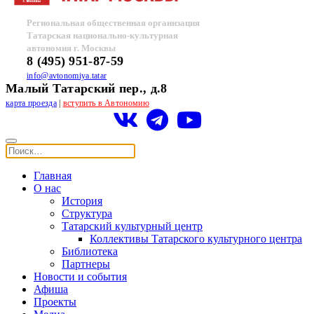
Региональная общественная организация
Татарская национально-культурная
автономия г. Москвы
8 (495) 951-87-59
info@avtonomiya.tatar
Малый Татарский пер., д.8
карта проезда
|
вступить в Автономию
Главная
О нас
История
Структура
Татарский культурный центр
Коллективы Татарского культурного центра
Библиотека
Партнеры
Новости и события
Афиша
Проекты