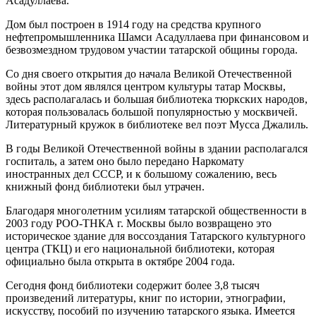
Асадуллаева.
Дом был построен в 1914 году на средства крупного
нефтепромышленника Шамси Асадуллаева при финансовом и
безвозмездном трудовом участии татарской общины города.
Со дня своего открытия до начала Великой Отечественной
войны этот дом являлся центром культуры татар Москвы,
здесь располагалась и большая библиотека тюркских народов,
которая пользовалась большой популярностью у москвичей.
Литературный кружок в библиотеке вел поэт Мусса Джалиль.
В годы Великой Отечественной войны в здании располагался
госпиталь, а затем оно было передано Наркомату
иностранных дел СССР, и к большому сожалению, весь
книжный фонд библиотеки был утрачен.
Благодаря многолетним усилиям татарской общественности в
2003 году РОО-ТНКА г. Москвы было возвращено это
историческое здание для воссоздания Татарского культурного
центра (ТКЦ) и его национальной библиотеки, которая
официально была открыта в октябре 2004 года.
Сегодня фонд библиотеки содержит более 3,8 тысяч
произведений литературы, книг по истории, этнографии,
искусству, пособий по изучению татарского языка. Имеется