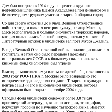
Дом был построен в 1914 году на средства крупного
нефтепромышленника Шамси Асадуллаева при финансовом и
безвозмездном трудовом участии татарской общины города.
Со дня своего открытия до начала Великой Отечественной
войны этот дом являлся центром культуры татар Москвы,
здесь располагалась и большая библиотека тюркских народов,
которая пользовалась большой популярностью у москвичей.
Литературный кружок в библиотеке вел поэт Мусса Джалиль.
В годы Великой Отечественной войны в здании располагался
госпиталь, а затем оно было передано Наркомату
иностранных дел СССР, и к большому сожалению, весь
книжный фонд библиотеки был утрачен.
Благодаря многолетним усилиям татарской общественности в
2003 году РОО-ТНКА г. Москвы было возвращено это
историческое здание для воссоздания Татарского культурного
центра (ТКЦ) и его национальной библиотеки, которая
официально была открыта в октябре 2004 года.
Сегодня фонд библиотеки содержит более 3,8 тысяч
произведений литературы, книг по истории, этнографии,
искусству, пособий по изучению татарского языка. Имеется
большой раздел детской литературы. Кроме того, фонд