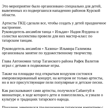
Это мероприятие было организовано специально для детей,
вывезенных из подвергшихся нападению районов Курской
области.
Артисты ТКЦ сделали все, чтобы создать у детей праздничное
настроение.
Руководитель ансамбля танца » Ильдан» Надия Яхудина и
солистки коллектива провели для них мастер-класс по
татарским танцам.
Руководитель ансамбля » Хазина» Ильмира Галимова
организовала занятие по художественному творчеству.
Глава Автономии татар Таганского района Рафек Валитов
играл с детьми в подвижные игры.
Также на площадке под открытым воздухом состоялся
импровизированный концерт, на котором не только артисты,
но и все присутствующие пели популярные и детские песни.
Как рассказывают сами артисты, получился Сабантуй в
миниатюре, в ходе которого дети и повеселились, и узнали о
культуре и традициях татарского народа.
Праздник завершился традиционным татарским чаепитием с