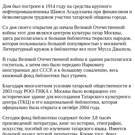
Дом был построен в 1914 году на средства крупного
нефтепромышленника Шамси Асадуллаева при финансовом и
безвозмездном трудовом участии татарской общины города.
Со дня своего открытия до начала Великой Отечественной
войны этот дом являлся центром культуры татар Москвы,
здесь располагалась и большая библиотека тюркских народов,
которая пользовалась большой популярностью у москвичей.
Литературный кружок в библиотеке вел поэт Мусса Джалиль.
В годы Великой Отечественной войны в здании располагался
госпиталь, а затем оно было передано Наркомату
иностранных дел СССР, и к большому сожалению, весь
книжный фонд библиотеки был утрачен.
Благодаря многолетним усилиям татарской общественности в
2003 году РОО-ТНКА г. Москвы было возвращено это
историческое здание для воссоздания Татарского культурного
центра (ТКЦ) и его национальной библиотеки, которая
официально была открыта в октябре 2004 года.
Сегодня фонд библиотеки содержит более 3,8 тысяч
произведений литературы, книг по истории, этнографии,
искусству, пособий по изучению татарского языка. Имеется
большой раздел детской литературы. Кроме того, фонд