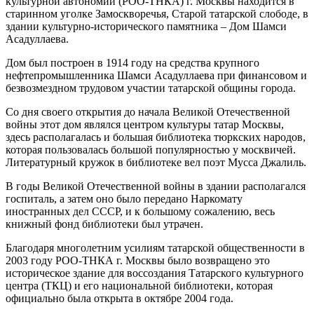
культурной автономии (РОО-ТНКА) г. Москвы находится в
старинном уголке Замоскворечья, Старой татарской слободе, в
здании культурно-исторического памятника – Дом Шамси
Асадуллаева.
Дом был построен в 1914 году на средства крупного
нефтепромышленника Шамси Асадуллаева при финансовом и
безвозмездном трудовом участии татарской общины города.
Со дня своего открытия до начала Великой Отечественной
войны этот дом являлся центром культуры татар Москвы,
здесь располагалась и большая библиотека тюркских народов,
которая пользовалась большой популярностью у москвичей.
Литературный кружок в библиотеке вел поэт Мусса Джалиль.
В годы Великой Отечественной войны в здании располагался
госпиталь, а затем оно было передано Наркомату
иностранных дел СССР, и к большому сожалению, весь
книжный фонд библиотеки был утрачен.
Благодаря многолетним усилиям татарской общественности в
2003 году РОО-ТНКА г. Москвы было возвращено это
историческое здание для воссоздания Татарского культурного
центра (ТКЦ) и его национальной библиотеки, которая
официально была открыта в октябре 2004 года.