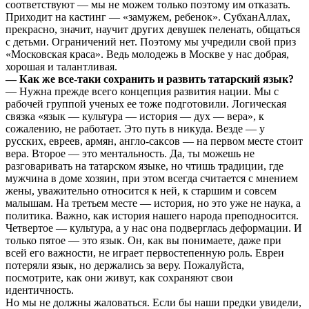
соответствуют — мы не можем только поэтому им отказать.
Приходит на кастинг — «замужем, ребенок». СубханАллах,
прекрасно, значит, научит других девушек пеленать, общаться
с детьми. Ограничений нет. Поэтому мы учредили свой приз
«Московская краса». Ведь молодежь в Москве у нас добрая,
хорошая и талантливая.
— Как же все-таки сохранить и развить татарский язык?
— Нужна прежде всего концепция развития нации. Мы с
рабочей группой ученых ее тоже подготовили. Логическая
связка «язык — культура — история — дух — вера», к
сожалению, не работает. Это путь в никуда. Везде — у
русских, евреев, армян, англо-саксов — на первом месте стоит
вера. Второе — это ментальность. Да, ты можешь не
разговаривать на татарском языке, но чтишь традиции, где
мужчина в доме хозяин, при этом всегда считается с мнением
жены, уважительно относится к ней, к старшим и совсем
малышам. На третьем месте — история, но это уже не наука, а
политика. Важно, как история нашего народа преподносится.
Четвертое — культура, а у нас она подверглась деформации. И
только пятое — это язык. Он, как вы понимаете, даже при
всей его важности, не играет первостепенную роль. Евреи
потеряли язык, но держались за веру. Пожалуйста,
посмотрите, как они живут, как сохраняют свои
идентичность.
Но мы не должны жаловаться. Если бы наши предки увидели,