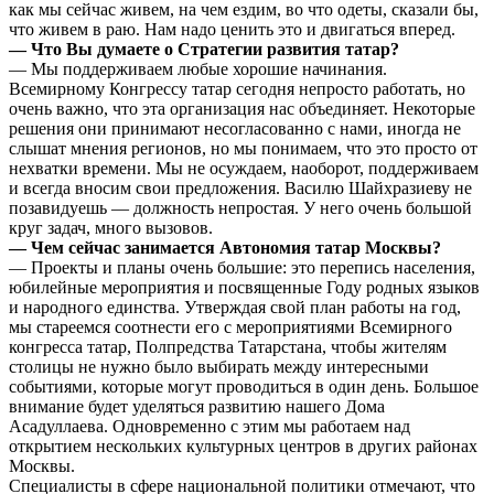
как мы сейчас живем, на чем ездим, во что одеты, сказали бы,
что живем в раю. Нам надо ценить это и двигаться вперед.
— Что Вы думаете о Стратегии развития татар?
— Мы поддерживаем любые хорошие начинания.
Всемирному Конгрессу татар сегодня непросто работать, но
очень важно, что эта организация нас объединяет. Некоторые
решения они принимают несогласованно с нами, иногда не
слышат мнения регионов, но мы понимаем, что это просто от
нехватки времени. Мы не осуждаем, наоборот, поддерживаем
и всегда вносим свои предложения. Василю Шайхразиеву не
позавидуешь — должность непростая. У него очень большой
круг задач, много вызовов.
— Чем сейчас занимается Автономия татар Москвы?
— Проекты и планы очень большие: это перепись населения,
юбилейные мероприятия и посвященные Году родных языков
и народного единства. Утверждая свой план работы на год,
мы стареемся соотнести его с мероприятиями Всемирного
конгресса татар, Полпредства Татарстана, чтобы жителям
столицы не нужно было выбирать между интересными
событиями, которые могут проводиться в один день. Большое
внимание будет уделяться развитию нашего Дома
Асадуллаева. Одновременно с этим мы работаем над
открытием нескольких культурных центров в других районах
Москвы.
Специалисты в сфере национальной политики отмечают, что