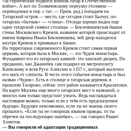
«за героические подвиги воинов-татар в Отечественной
войне». А вот по Толмачевскому переулку (толмачи —
переводчики в пер. с тат. — Прим. ред.) попадаем на
Татарский остров — место, где сегодня стоит Балчуг, по-
татарски «балчык» — «глина». Отсюда хорошо виден еще
один татарский символ столицы — Беклемишевская башня
стены Московского Кремля, название которой происходит от
имени боярина Ивана Беклемишева, чей двор находился
внутри Кремля и примыкал к башне.
На территории современного Кремля стоит самая первая
церковь, которая была в Москве, — это Чудов монастырь.
Фундамент его из татарских камней: это ханский дворец. По
преданию, хан Джанибек сам подарил их митрополиту
Киевскому и всея Руси Алексию в 1357 г., который вылечил
его мать от слепоты. В честь этого события монастырь и был
назван «Чудов». Есть в столице и татарская деревня, в
прошлом Татарово, сейчас этот район называется Крылатское.
На карте Москвы еще много татарских мест и названий, о
многих нам только предстоит узнать. Ведь наслаждаться
настоящим можно, только если у тебя есть предсказуемое
будущее. Будущее невозможно, если ты не знаешь своего
прошлого. «Если ты не говоришь языком правды, то ты
обречен на последующие ошибки», — так говорил Рашит
Ахметов.
— Вы говорили об адаптации традиционных