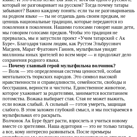
который не разговаривает на русском? Тогда почему татары
забывают? Важно каждому понять: если ты не разговариваешь
на родном языке — ты не отдаешь дань своим предкам, не
ценишь национальные традиции, которые передаются из
поколения в поколения. Нашими голосами говорят наши дети,
мы говорим голосами предков. Чтобы это традиция не
прервалась, мы и запустили проект «Учим татарский с Ак
Буре». Благодаря таким людям, как Рустэм Эльбрусович
Магдеев, Марат Фуатович Ганиев, мультфильм увидят
миллионы юных зрителей во всем мире — и продолжат дело
сохранения родного языка.
— Почему главный герой мультфильма волчонок?
— Волк — это определенная система ценностей, особая
ментальность тюркских народов. Это символ высокой
нравственности и справедливости, семейности, свободы и
бесстрашия, верности и чистоты. Единственное животное,
которое ухаживает за родителями, занимается воспитанием
потомства. Вожака выбирает стая. Стая не может выжить,
если вожак слабый. А сильный — готов умереть, защищая
слабого. В этом заложен глубокий смысл, и мы постараемся в
мультфильмах его раскрыть.
Волчонок Ак Буре будет расти, взрослеть и учиться новому
вместе со зрителями. Наша аудитория — это не только татары,
а все, кому интересно развиваться. После премьеры