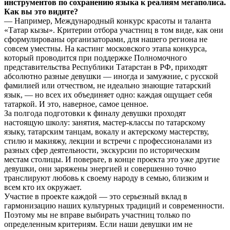
инструментов по сохранению языка к реалиям мегаполиса.
Как вы это видите?
— Например, Международный конкурс красоты и таланта
«Татар кызы». Критерии отбора участниц в том виде, как они
сформулированы организаторами, для нашего региона не
совсем уместны. На кастинг московского этапа конкурса,
который проводится при поддержке Полномочного
представительства Республики Татарстан в РФ, приходят
абсолютно разные девушки — иногда и замужние, с русской
фамилией или отчеством, не идеально знающие татарский
язык, — но всех их объединяет одно: каждая ощущает себя
татаркой. И это, наверное, самое ценное.
За полгода подготовки к финалу девушки проходят
настоящую школу: занятия, мастер-классы по татарскому
языку, татарским танцам, вокалу и актерскому мастерству,
стилю и макияжу, лекции и встречи с профессионалами из
разных сфер деятельности, экскурсии по историческим
местам столицы. И поверьте, в конце проекта это уже другие
девушки, они заряжены энергией и совершенно точно
транслируют любовь к своему народу в семью, близким и
всем кто их окружает.
Участие в проекте каждой — это серьезный вклад в
гармонизацию наших культурных традиций и современности.
Поэтому мы не вправе выбирать участниц только по
определенным критериям. Если наши девушки им не