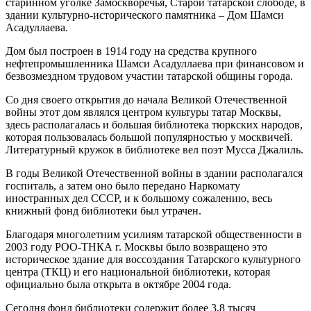
старинном уголке Замоскворечья, Старой татарской слободе, в
здании культурно-исторического памятника – Дом Шамси
Асадуллаева.
Дом был построен в 1914 году на средства крупного
нефтепромышленника Шамси Асадуллаева при финансовом и
безвозмездном трудовом участии татарской общины города.
Со дня своего открытия до начала Великой Отечественной
войны этот дом являлся центром культуры татар Москвы,
здесь располагалась и большая библиотека тюркских народов,
которая пользовалась большой популярностью у москвичей.
Литературный кружок в библиотеке вел поэт Мусса Джалиль.
В годы Великой Отечественной войны в здании располагался
госпиталь, а затем оно было передано Наркомату
иностранных дел СССР, и к большому сожалению, весь
книжный фонд библиотеки был утрачен.
Благодаря многолетним усилиям татарской общественности в
2003 году РОО-ТНКА г. Москвы было возвращено это
историческое здание для воссоздания Татарского культурного
центра (ТКЦ) и его национальной библиотеки, которая
официально была открыта в октябре 2004 года.
Сегодня фонд библиотеки содержит более 3,8 тысяч