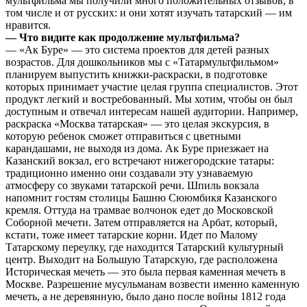
мультфильма мы получили много положительных отзывов, в
том числе и от русских: и они хотят изучать татарский — им
нравится.
— Что видите как продолжение мультфильма?
— «Ак Буре» — это система проектов для детей разных
возрастов. Для дошкольников мы с «Татармультфильмом»
планируем выпустить книжки-раскраски, в подготовке
которых принимает участие целая группа специалистов. Этот
продукт легкий и востребованный. Мы хотим, чтобы он был
доступным и отвечал интересам нашей аудитории. Например,
раскраска «Москва татарская» — это целая экскурсия, в
которую ребенок сможет отправиться с цветными
карандашами, не выходя из дома. Ак Буре приезжает на
Казанский вокзал, его встречают нижегородские татары:
традиционно именно они создавали эту узнаваемую
атмосферу со звуками татарской речи. Шпиль вокзала
напомнит гостям столицы Башню Сююмбикя Казанского
кремля. Оттуда на трамвае волчонок едет до Московской
Соборной мечети. Затем отправляется на Арбат, который,
кстати, тоже имеет татарские корни. Идет по Малому
Татарскому переулку, где находится Татарский культурный
центр. Выходит на Большую Татарскую, где расположена
Историческая мечеть — это была первая каменная мечеть в
Москве. Разрешение мусульманам возвести именно каменную
мечеть, а не деревянную, было дано после войны 1812 года