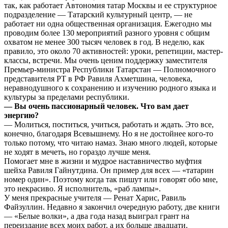
так, как работает Автономия татар Москвы и ее структурное
подразделение — Татарский культурный центр, — не
работает ни одна общественная организация. Ежегодно мы
проводим более 130 мероприятий разного уровня с общим
охватом не менее 300 тысяч человек в год. В неделю, как
правило, это около 70 активностей: уроки, репетиции, мастер-
классы, встречи. Мы очень ценим поддержку заместителя
Премьер-министра Республики Татарстан — Полномочного
представителя РТ в РФ Равиля Ахметшина, человека,
неравнодушного к сохранению и изучению родного языка и
культуры за пределами республики.
— Вы очень пассионарный человек. Что вам дает
энергию?
— Молиться, поститься, учиться, работать и ждать. Это все,
конечно, благодаря Всевышнему. Но я не достойнее кого-то
только потому, что читаю намаз. Знаю много людей, которые
не ходят в мечеть, но гораздо лучше меня.
Помогает мне в жизни и мудрое наставничество муфтия
шейха Равиля Гайнутдина. Он пример для всех — «татарин
номер один». Поэтому когда так пишут или говорят обо мне,
это некрасиво. Я исполнитель, «раб лампы».
У меня прекрасные учителя — Ренат Харис, Равиль
Файзуллин. Недавно я закончил очередную работу, две книги
— «Белые волки», а два года назад выиграл грант на
переиздание всех моих работ, а их больше двадцати.