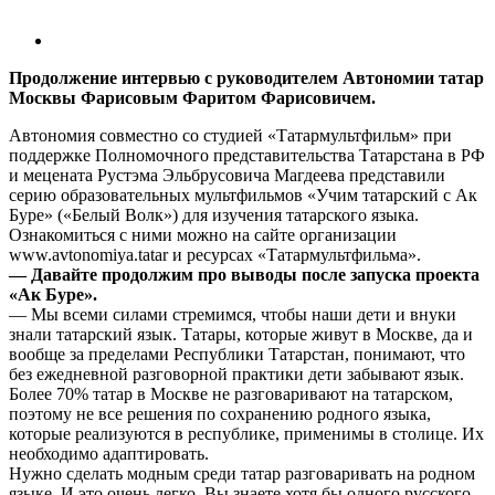
Продолжение интервью с руководителем Автономии татар
Москвы Фарисовым Фаритом Фарисовичем.
Автономия совместно со студией «Татармультфильм» при
поддержке Полномочного представительства Татарстана в РФ
и мецената Рустэма Эльбрусовича Магдеева представили
серию образовательных мультфильмов «Учим татарский с Ак
Буре» («Белый Волк») для изучения татарского языка.
Ознакомиться с ними можно на сайте организации
www.avtonomiya.tatar и ресурсах «Татармультфильма».
— Давайте продолжим про выводы после запуска проекта
«Ак Буре».
— Мы всеми силами стремимся, чтобы наши дети и внуки
знали татарский язык. Татары, которые живут в Москве, да и
вообще за пределами Республики Татарстан, понимают, что
без ежедневной разговорной практики дети забывают язык.
Более 70% татар в Москве не разговаривают на татарском,
поэтому не все решения по сохранению родного языка,
которые реализуются в республике, применимы в столице. Их
необходимо адаптировать.
Нужно сделать модным среди татар разговаривать на родном
языке. И это очень легко. Вы знаете хотя бы одного русского,