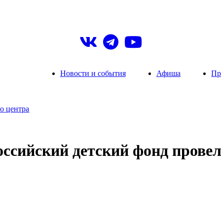
Новости и события
Афиша
Пр
о центра
оссийский детский фонд прове